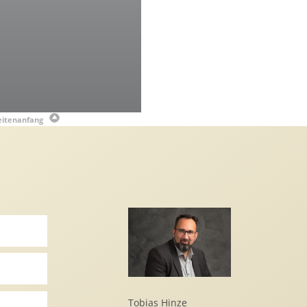
eitenanfang
Tobias Hinze