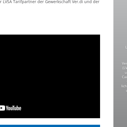
r LVSA Tarifpartner der Gewerkschaft Ver.di und der
Ve
(L
u
Car
lic