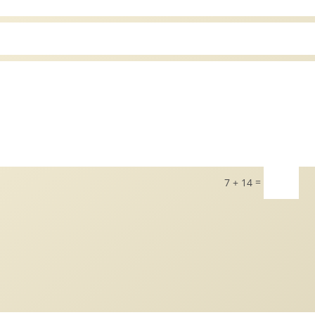
=
7 + 14