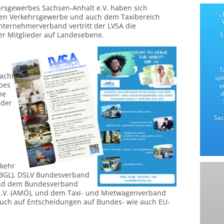
rsgewerbes Sachsen-Anhalt e.V. haben sich
„
en Verkehrsgewerbe und auch dem Taxibereich
ternehmerverband vertritt der LVSA die
er Mitglieder auf Landesebene.
T
acht
spi
bes
e
ne
d
 der
Sac
rkehr
 (BGL), DSLV Bundesverband
 und dem Bundesverband
 e.V. (AMÖ), und dem Taxi- und Mietwagenverband
auch auf Entscheidungen auf Bundes- wie auch EU-