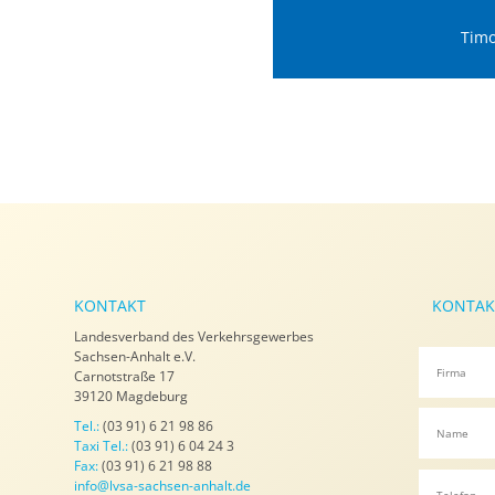
Timo
KONTAKT
KONTAK
Landesverband des Verkehrsgewerbes
Sachsen-Anhalt e.V.
Carnotstraße 17
39120 Magdeburg
Tel.:
(03 91) 6 21 98 86
Taxi Tel.:
(03 91) 6 04 24 3
Fax:
(03 91) 6 21 98 88
info@lvsa-sachsen-anhalt.de