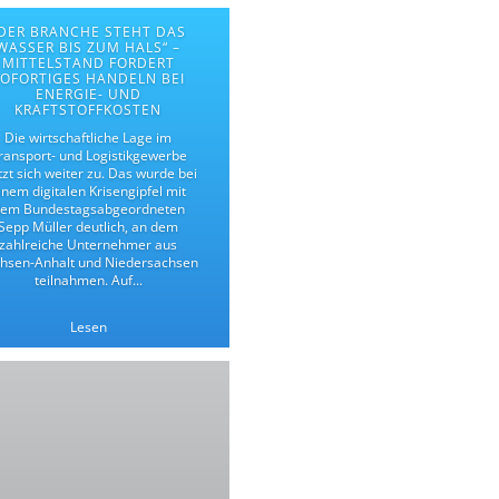
DER BRANCHE STEHT DAS
WASSER BIS ZUM HALS“ –
MITTELSTAND FORDERT
SOFORTIGES HANDELN BEI
ENERGIE- UND
KRAFTSTOFFKOSTEN
Die wirtschaftliche Lage im
ransport- und Logistikgewerbe
tzt sich weiter zu. Das wurde bei
inem digitalen Krisengipfel mit
em Bundestagsabgeordneten
Sepp Müller deutlich, an dem
zahlreiche Unternehmer aus
hsen-Anhalt und Niedersachsen
teilnahmen. Auf...
Lesen