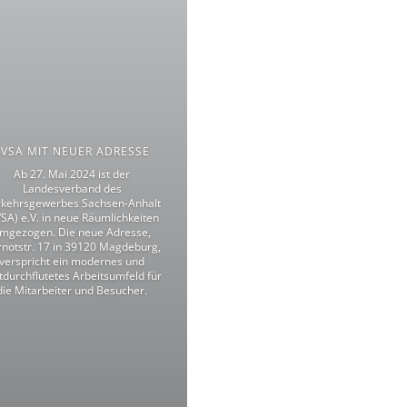
LVSA MIT NEUER ADRESSE
Ab 27. Mai 2024 ist der
Landesverband des
rkehrsgewerbes Sachsen-Anhalt
VSA) e.V. in neue Räumlichkeiten
mgezogen. Die neue Adresse,
notstr. 17 in 39120 Magdeburg,
verspricht ein modernes und
htdurchflutetes Arbeitsumfeld für
die Mitarbeiter und Besucher.