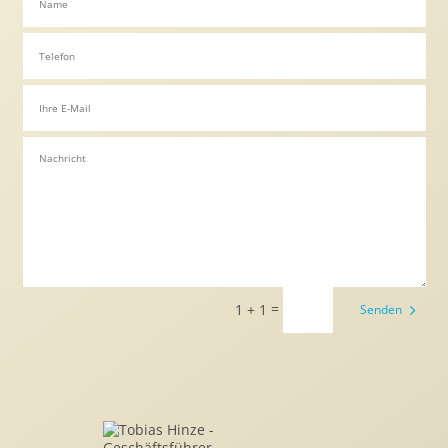
=
1 + 1
Senden